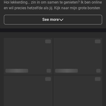
Hoi lekkerding… zin in om samen te genieten? Ik ben online
en wil precies hetzelfde als jij. Kijk naar mijn grote borsten
en billen… en heb nog iets lekker nat een heets ;) Kom je
See more
City
Alkmaar, NL
Languages
Dutch,
English,
Spanish
Eye color
Blue
Hair color
Brown
Physique
Slim
Cup size
Size double D
Pubic hair
No